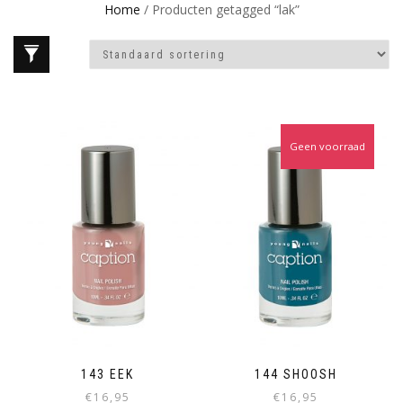
Home
/ Producten getagged “lak”
Geen voorraad
143 EEK
144 SHOOSH
€
16,95
€
16,95