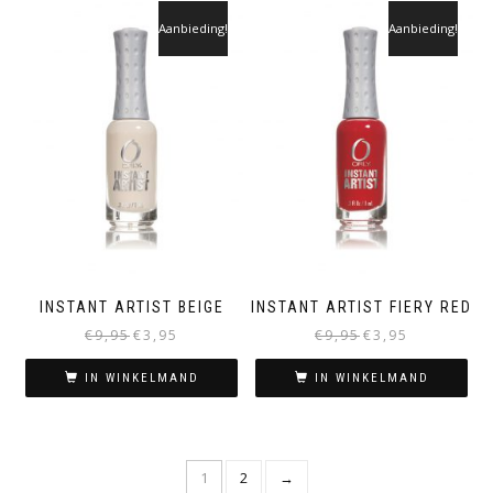
Aanbieding!
Aanbieding!
INSTANT ARTIST BEIGE
INSTANT ARTIST FIERY RED
€
9,95
€
3,95
€
9,95
€
3,95
IN WINKELMAND
IN WINKELMAND
1
2
→