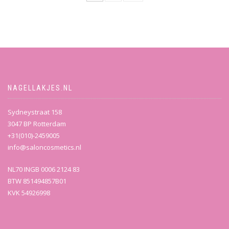
NAGELLAKJES.NL
Sydneystraat 158
3047 BP Rotterdam
+31(010)-2459005
info@saloncosmetics.nl
NL70 INGB 0006 2124 83
BTW 851494857B01
KVK 54926998